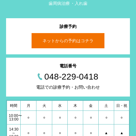
歯周病治療
入れ歯
診療予約
ネットからの予約はコチラ
電話番号
048-229-0418
電話での診療予約・お問い合わせ
時間
月
火
水
木
金
土
日・祝
10:00〜
○
○
○
○
○
○
○
13:00
14:30
～
○
○
○
○
○
▲
▲